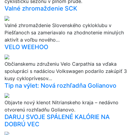
cyklistickú sezónu v plnom prúde.
Valné zhromaždenie SCK
Valné zhromaždenie Slovenského cykloklubu v
Piešťanoch sa zameriavalo na zhodnotenie minulých
aktivít a voľbu nového…
VELO WEEHOO
Občianskemu združeniu Velo Carpathia sa vďaka
spolupráci s nadáciou Volkswagen podarilo zakúpiť 3
kusy cykloprívesov…
Tip na výlet: Nová rozhľadňa Golianovo
Objavte nový klenot Nitrianskeho kraja – nedávno
otvorenú rozhľadňu Golianovo.
DARUJ SVOJE SPÁLENÉ KALÓRIE NA
DOBRÚ VEC