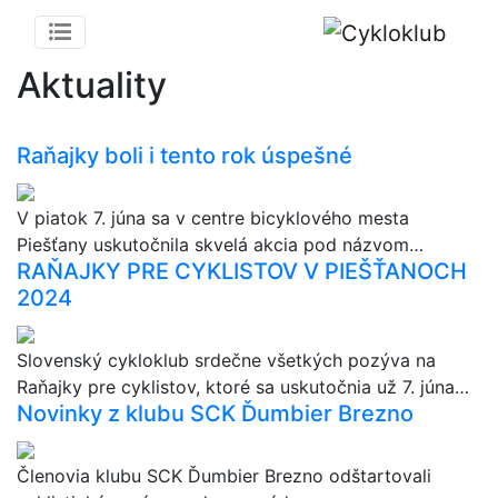
Aktuality
Raňajky boli i tento rok úspešné
V piatok 7. júna sa v centre bicyklového mesta
Piešťany uskutočnila skvelá akcia pod názvom…
RAŇAJKY PRE CYKLISTOV V PIEŠŤANOCH
2024
Slovenský cykloklub srdečne všetkých pozýva na
Raňajky pre cyklistov, ktoré sa uskutočnia už 7. júna…
Novinky z klubu SCK Ďumbier Brezno
Členovia klubu SCK Ďumbier Brezno odštartovali