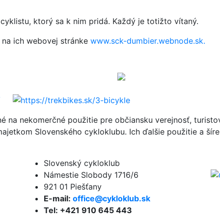
yklistu, ktorý sa k nim pridá. Každý je totižto vítaný.
e na ich webovej stránke
www.sck-dumbier.webnode.sk.
né na nekomerčné použitie pre občiansku verejnosť, turist
ajetkom Slovenského cykloklubu. Ich ďalšie použitie a ší
Slovenský cykloklub
Námestie Slobody 1716/6
921 01 Piešťany
E-mail:
office@cykloklub.sk
Tel: +421 910 645 443