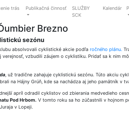
enie trás
Publikačná činnosť
SLUŽBY
Kalendár
P
SCK
 Ďumbier Brezno
listickú sezónu
 klubu absolvovali cyklistické akcie podľa
ročného plánu.
Tra
aj verejnosť, vzbudili záujem o cyklistiku. Pridať sa k nim m
zda
, už tradične zahajuje cyklistickú sezónu. Túto akciu cyk
rali na Hájny Grúň, kde sa nachádza aj jeho pamätník v tv
dnejší apríl odradil cyklistov od zbierania medvedieho ces
hatu Pod Hrbom.
V tomto roku sa ho zúčastnili v hojnom po
Juraja v Lopeji.