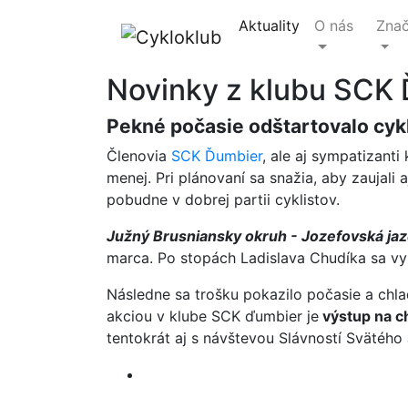
Aktuality
O nás
Znač
Novinky z klubu SCK
Pekné počasie odštartovalo cyk
Členovia
SCK Ďumbier
, ale aj sympatizanti
menej. Pri plánovaní sa snažia, aby zaujali 
pobudne v dobrej partii cyklistov.
Južný Brusniansky okruh - Jozefovská ja
marca. Po stopách Ladislava Chudíka sa vyb
Následne sa trošku pokazilo počasie a chla
akciou v klube SCK ďumbier je
výstup na c
tentokrát aj s návštevou Slávností Svätého 