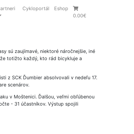
artneri
Cykloportál
Eshop
0.00
€
sy sú zaujímavé, niektoré náročnejšie, iné
ôže totižto každý, kto rád bicykluje a
listi z SCK Ďumbier absolvovali v nedeľu 17.
are scenárov.
naku v Moštenici. Ďalšou, veľmi obľúbenou
čte - 31 účastníkov. Výstup spojili