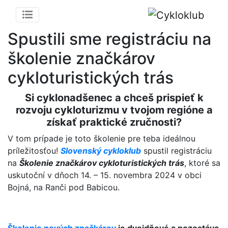
Spustili sme registráciu na
školenie značkárov
cykloturistických trás
Si cyklonadšenec a chceš prispieť k
rozvoju cykloturizmu v tvojom regióne a
získať praktické zručnosti?
V tom prípade je toto školenie pre teba ideálnou
príležitosťou!
Slovenský cykloklub
spustil registráciu
na
Školenie značkárov cykloturistických trás
, ktoré sa
uskutoční v dňoch 14. – 15. novembra 2024 v obci
Bojná, na Ranči pod Babicou.
Školenie nových značkárov
je dvojdňové a pozostáva