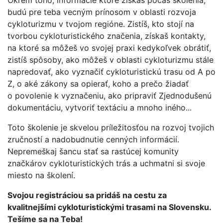
budú pre teba vecným prínosom v oblasti rozvoja
cykloturizmu v tvojom regióne. Zistíš, kto stojí na
tvorbou cykloturistického značenia, získaš kontakty,
na ktoré sa môžeš vo svojej praxi kedykoľvek obrátiť,
zistíš spôsoby, ako môžeš v oblasti cykloturizmu stále
napredovať, ako vyznačiť cykloturistickú trasu od A po
Z, o aké zákony sa opierať, koho a prečo žiadať
o povolenie k vyznačeniu, ako pripraviť Zjednodušenú
dokumentáciu, vytvoriť textáciu a mnoho iného...
Toto školenie je skvelou príležitosťou na rozvoj tvojich
zručností a nadobudnutie cenných informácií.
Nepremeškaj šancu stať sa rastúcej komunity
značkárov cykloturistických trás a uchmatni si svoje
miesto na školení.
Svojou registráciou sa pridáš na cestu za
kvalitnejšími cykloturistickými trasami na Slovensku.
Tešíme sa na Teba!