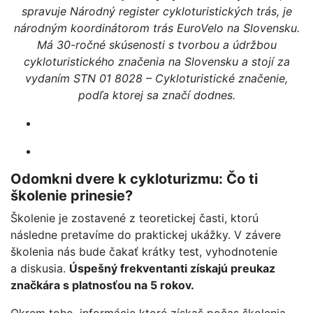
spravuje Národný register cykloturistických trás, je
národným koordinátorom trás EuroVelo na Slovensku.
Má 30-ročné skúsenosti s tvorbou a údržbou
cykloturistického značenia na Slovensku a stojí za
vydaním STN 01 8028 – Cykloturistické značenie,
podľa ktorej sa značí dodnes.
Odomkni dvere k cykloturizmu: Čo ti
školenie prinesie?
Školenie je zostavené z teoretickej časti, ktorú
následne pretavíme do praktickej ukážky. V závere
školenia nás bude čakať krátky test, vyhodnotenie
a diskusia.
Úspešný frekventanti získajú preukaz
značkára s platnosťou na 5 rokov.
Okrem toho, informácie ktoré získaš počas školenia,